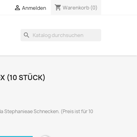
shopping_cart


Warenkorb
(0)
Anmelden
search
OX (10 STÜCK)
la Stephanieae Schnecken. (Preis ist für 10