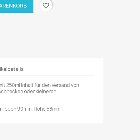
favorite_border
WARENKORB
ikeldetails
it 250ml Inhalt für den Versand von
 Schnecken oder kleineren
m, oben 90mm, Höhe 58mm