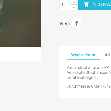

IN DEN 
Teilen
Beschreibung
Art
Versandbehälter aus PP m
Aeolidiella Stephanieae
Korallenablegern.
Durchmesser unten 78m