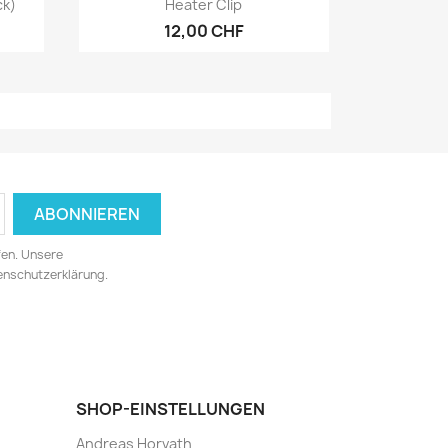

ck)
Heater Clip
12,00 CHF
fen. Unsere
tenschutzerklärung.
SHOP-EINSTELLUNGEN
Andreas Horvath