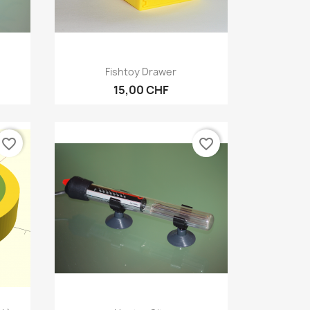
Vorschau

Fishtoy Drawer
15,00 CHF
favorite_border
favorite_border
Vorschau