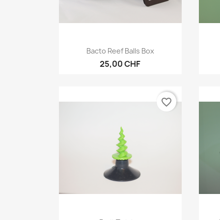
Vorschau

Bacto Reef Balls Box
25,00 CHF
favorite_border
Vorschau