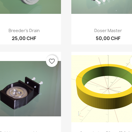
Vorschau
Vorschau


Breeder's Drain
Doser Master
25,00 CHF
50,00 CHF
favorite_border
Vorschau
Vorschau