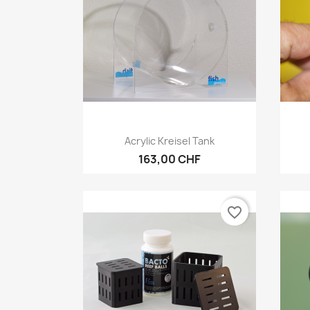
Vorschau

Acrylic Kreisel Tank
163,00 CHF
favorite_border