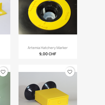
Vorschau

Artemia Hatchery Marker
9,00 CHF
favorite_border
favorite_border