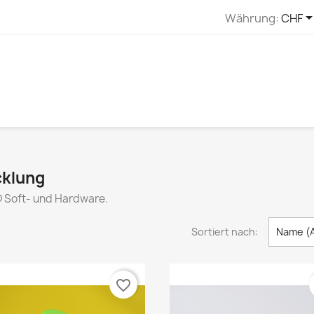
Währung:
CHF
cklung
D Soft- und Hardware.
Sortiert nach:
Name (A
favorite_border