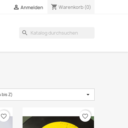
shopping_cart


Warenkorb
(0)
Anmelden
search

 bis Z)
favorite_border
favorite_border