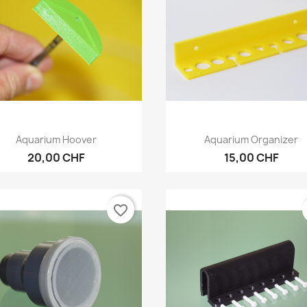
Vorschau
Vorschau


Aquarium Hoover
Aquarium Organizer
20,00 CHF
15,00 CHF
favorite_border