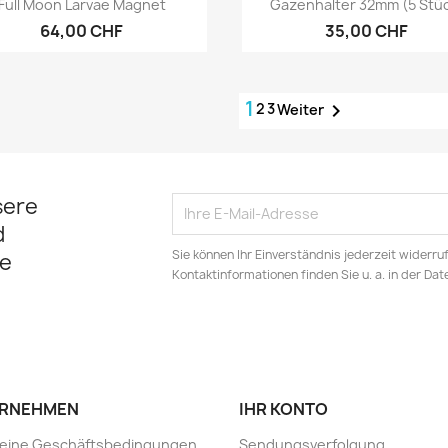


Full Moon Larvae Magnet
Gazenhalter 32mm (5 Stü
64,00 CHF
35,00 CHF
1
2
3

Weiter
sere
d
Sie können Ihr Einverständnis jederzeit widerru
e
Kontaktinformationen finden Sie u. a. in der Da
RNEHMEN
IHR KONTO
meine Geschäftsbedingungen
Sendungsverfolgung