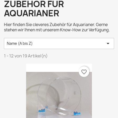
ZUBEHÖR FÜR
AQUARIANER
Hier finden Sie cleveres Zubehör für Aquarianer. Gerne
stehen wir Ihnen mit unserem Know-How zur Verfügung.

Name (A bis Z)
1 - 12 von 19 Artikel(n)
favorite_border