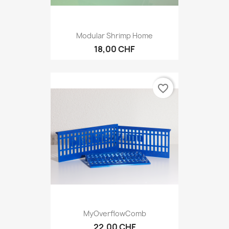
Modular Shrimp Home
18,00 CHF
favorite_border
MyOverflowComb
22,00 CHF