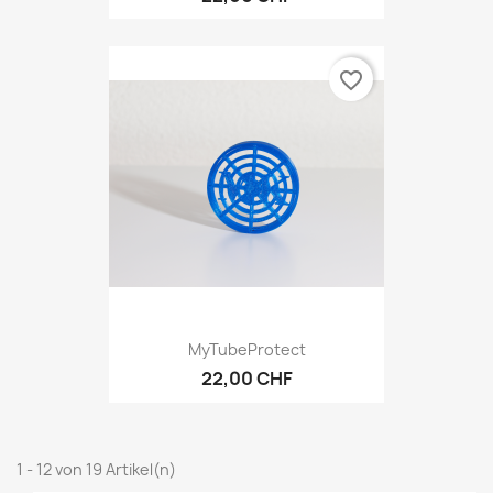
favorite_border
MyTubeProtect
22,00 CHF
1 - 12 von 19 Artikel(n)