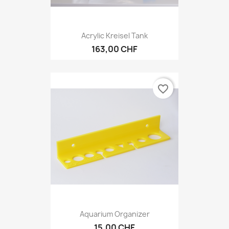
Acrylic Kreisel Tank
163,00 CHF
favorite_border
Aquarium Organizer
15,00 CHF