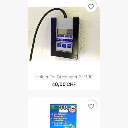
favorite_border
Holder For Greisinger GLF100
40,00 CHF
favorite_border