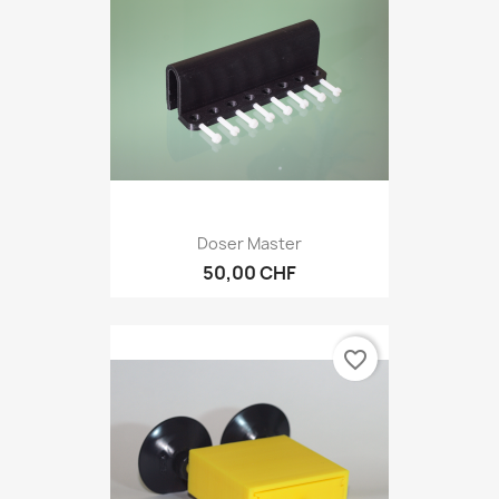
Doser Master
50,00 CHF
favorite_border